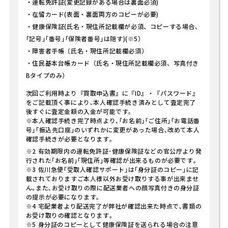
・運転免許証
(変更記録がある場合は裏面必須)
・在留カード
(表面・裏面両方のコピーが必要)
・健康保険証
(氏名・現住所記載欄が必須、コピーする場合、
｢記号｣｢番号｣｢保険者番号｣は隠す)(※5）
・障害者手帳
（氏名・現住所記載欄必須）
・住民基本台帳カード
（氏名・現住所記載欄必須、写真付き
Bタイプのみ）
次回ご利用時より『買取申込書』に『ID』・『パスワード』
をご記載頂く事により､本人確認手続き済みとして査定完了
後すぐに査定金額の入金が可能です｡
※本人確認手続き完了時点より､｢お名前｣｢ご住所｣｢お電話番
号｣｢振込先口座｣のいずれかに変更があった場合､改めて本人
確認手続きが必要となります｡
※2 有効期限内の運転免許証･健康保険証などの官公庁より発
行された｢お名前｣｢現住所｣等確認が出来るものが必要です｡
※3 佐川急便｢受取人確認サポート｣は｢身分証のコピー｣に記
載されておりますご本人様以外お受け取りする事が出来ませ
ん｡また､お受け取りの際に配送業者への顔写真付きの身分証
の提示が必要になります｡
※4 宅配業者より配送完了が弊社が確認出来た時点で､書類の
お受け取りの確認となります｡
※5 身分証のコピーとして健康保険証を送られる場合の注意