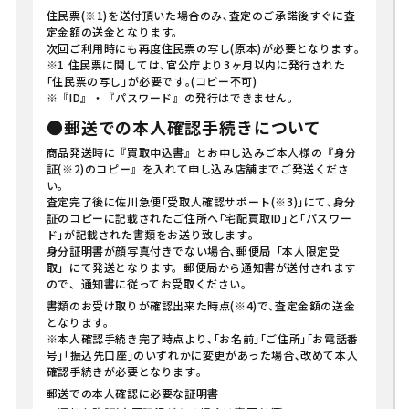
住民票(※1)を送付頂いた場合のみ､査定のご承諾後すぐに査
定金額の送金となります。
次回ご利用時にも再度住民票の写し(原本)が必要となります｡
※1 住民票に関しては､官公庁より3ヶ月以内に発行された
｢住民票の写し｣が必要です｡(コピー不可)
※『ID』・『パスワード』の発行はできません。
●郵送での本人確認手続きについて
商品発送時に『買取申込書』とお申し込みご本人様の『身分
証(※2)のコピー』を入れて申し込み店舗までご発送くださ
い｡
査定完了後に佐川急便｢受取人確認サポート(※3)｣にて､身分
証のコピーに記載されたご住所へ｢宅配買取ID｣と｢パスワー
ド｣が記載された書類をお送り致します｡
身分証明書が顔写真付きでない場合､郵便局「本人限定受
取」にて発送となります。郵便局から通知書が送付されます
ので、通知書に従ってお受取ください。
書類のお受け取りが確認出来た時点(※4)で､査定金額の送金
となります。
※本人確認手続き完了時点より､｢お名前｣｢ご住所｣｢お電話番
号｣｢振込先口座｣のいずれかに変更があった場合､改めて本人
確認手続きが必要となります｡
郵送での本人確認に必要な証明書