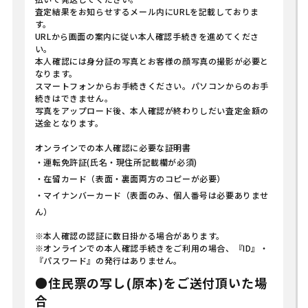
査定結果をお知らせするメール内にURLを記載しておりま
す。
URLから画面の案内に従い本人確認手続きを進めてくださ
い。
本人確認には身分証の写真とお客様の顔写真の撮影が必要と
なります。
スマートフォンからお手続きください。パソコンからのお手
続きはできません。
写真をアップロード後、本人確認が終わりしだい査定金額の
送金となります。
オンラインでの本人確認に必要な証明書
・運転免許証
(氏名・現住所記載欄が必須)
・在留カード
（表面・裏面両方のコピーが必要）
・マイナンバーカード
（表面のみ、個人番号は必要ありませ
ん）
※本人確認の認証に数日掛かる場合があります。
※オンラインでの本人確認手続きをご利用の場合、『ID』・
『パスワード』の発行はありません。
●住民票の写し(原本)をご送付頂いた場
合