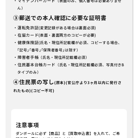
マイナンバーカード
（表面のみ、個人番号は必要ありませ
ん）
③郵送での本人確認に必要な証明書
運転免許証
(変更記録がある場合は裏面必須)
在留カード
(表面・裏面両方のコピーが必要)
健康保険証
(氏名・現住所記載欄が必須、コピーする場合、
｢記号｣｢番号｣｢保険者番号｣は隠す）
障害者手帳
（氏名・現住所記載欄必須）
住民基本台帳カード
（氏名・現住所記載欄必須、写真付きB
タイプのみ）
④住民票の写し
(原本)(官公庁より3ヶ月以内に発行さ
れたもの)(コピー不可)
注意事項
ダンボールに必ず【商品】と【買取申込書】を入れて、ご希