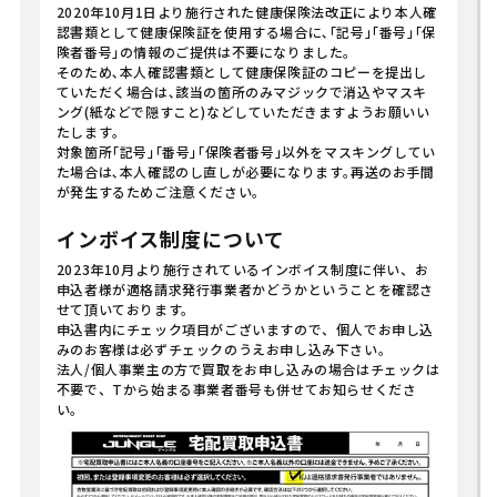
2020年10月1日より施行された健康保険法改正により本人確
認書類として健康保険証を使用する場合に､｢記号｣｢番号｣｢保
険者番号｣の情報のご提供は不要になりました｡
そのため､本人確認書類として健康保険証のコピーを提出し
ていただく場合は､該当の箇所のみマジックで消込やマスキ
ング(紙などで隠すこと)などしていただきますようお願いい
たします｡
対象箇所｢記号｣｢番号｣｢保険者番号｣以外をマスキングしてい
た場合は､本人確認のし直しが必要になります｡再送のお手間
が発生するためご注意ください｡
インボイス制度について
2023年10月より施行されているインボイス制度に伴い、お
申込者様が適格請求発行事業者かどうかということを確認さ
せて頂いております。
申込書内にチェック項目がございますので、個人でお申し込
みのお客様は必ずチェックのうえお申し込み下さい。
法人/個人事業主の方で買取をお申し込みの場合はチェックは
不要で、Tから始まる事業者番号も併せてお知らせくださ
い。