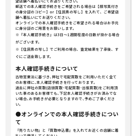
望店舗へ着払いにてお送りください。
郵送での本人確認手続きをご希望される場合は【顔写真付き
の身分証のコピー】or【住民票の写し】を入れて、ご希望店
舗へ着払いにてお送りください。
オンラインでの本人確認手続きをご希望される場合はお手元
に身分証のご用意をお願いします。
※『本人確認手続き』は3日～1週間程度の日数が掛かる場合
がございます。
※【住民票の写し】でご利用の場合、査定結果を了承後、す
ぐにご送金致します。
本人確認手続きについて
古物営業法に基づき､弊社で宅配買取をご利用いただく全て
のお客様に､本人確認手続きを行っております｡
過去に弊社の買取(店頭買取･宅配買取･出張買取)をご利用頂
いた事のあるお客様でも､下記本人確認手続きがお済みでな
い場合､お手続きが必要となりますので､予めご了承くださ
い｡
●オンラインでの本人確認手続きについ
て
『売りたい物』と『買取申込書』を入れてお近くの店舗に着
払いで発送してください｡