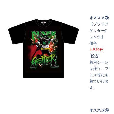
オススメ③
【ブラック
ゲッターT
シャツ】
価格
4,950円
(税込)
着用シーン
は様々、フ
ェス等にも
着ていけま
す。
オススメ④