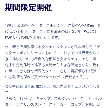
期間限定開催
1998年公開の『ゲッターロボ』シリーズ初のOVA作品『真
(チェンジ!!)ゲッターロボ世界最後の日』25周年を記念し、
POP UP STOREを開催いたします。
永井豪と石川賢率いるダイナミックプロが生み出した『ゲ
ッターロボ』シリーズにおいて、これまでの世界観から大
きく逸脱しつつも圧倒的な熱量とクオリティ、そして謎に
包まれた制作時の逸話も当時から大きな話題となり、現在
に至ってはもはや伝説的タイトルとして再評価され続けて
いる破壊的傑作『真ゲッターロボ 世界最後の日』。
会期中は前期と後期に分け、展示内容をチェンジいたしま
す。
さらに、Tシャツ、キャップ、てぬぐい、バッグ、キーホル
ダー、アクリルスタンド、ステッカー、コップ、お椀、日