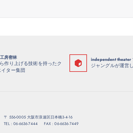
形工房密林
independent theater 
から作り上げる技術を持ったク
ジャングルが運営
エイター集団
〒 556-0005 大阪市浪速区日本橋3-4-16
TEL : 06-6636-7444 FAX : 06-6636-7449