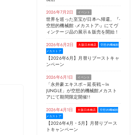
2026年7月2日
イベント
世界を巡った至宝が日本へ帰還。『-
空想的機械館 -メカストア-』にてヴ
ィンテージ品の展示＆販売を開始！
2026年6月2日
大阪日本橋店
空想的機械館
メカストア
【2026年6月】月替りブーストキャ
ンペーン
2026年6月1日
イベント
「永井豪エキスポ～延長戦～in
JUNGLE」が空想的機械館メカスト
アにて期間限定開催!!
2026年4月1日
大阪日本橋店
空想的機械館
メカストア
【2026年4月・5月】月替りブース
トキャンペーン