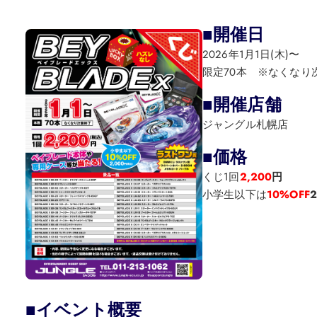
■開催日
2026年1月1日(木)〜
限定70本 ※なくなり
■開催店舗
ジャングル札幌店
■価格
くじ1回
2,200
円
小学生以下は
10%OFF
■イベント概要