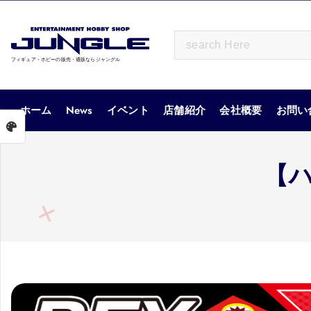
S
k
S
i
e
p
フィギュア・ホビーの販売・通販ならジャングル
a
t
r
o
c
ホーム
News
イベント
店舗紹介
会社概要
お問い
c
h
o
f
n
o
t
【
r
e
:
n
t