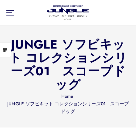
S
k
フィギュア・ホビーの販売・通販ならジ
i
ャングル
p
t
JUNGLE ソフビキッ
o
c
ト コレクションシリ
o
n
ーズ01 スコープド
t
e
ッグ
n
t
Home
JUNGLE ソフビキット コレクションシリーズ01 スコープ
ドッグ